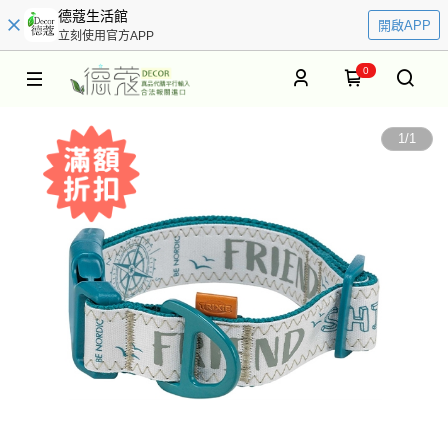
德蔻生活館
開啟APP
立刻使用官方APP
0
1
/
1