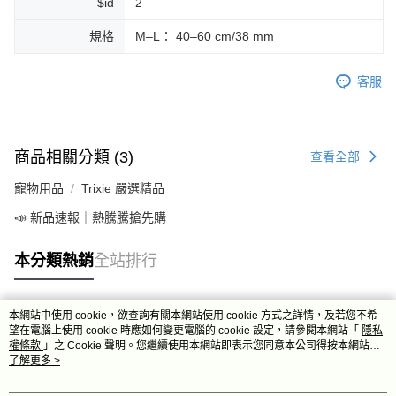
$id
2
規格
M–L： 40–60 cm/38 mm
客服
商品相關分類 (3)
查看全部
寵物用品
Trixie 嚴選精品
📣 新品速報｜熱騰騰搶先購
本分類熱銷
全站排行
本網站中使用 cookie，欲查詢有關本網站使用 cookie 方式之詳情，及若您不希
熱門標籤
望在電腦上使用 cookie 時應如何變更電腦的 cookie 設定，請參閱本網站「
隱私
權條款
」之 Cookie 聲明。您繼續使用本網站即表示您同意本公司得按本網站使
用條款之 Cookie 聲明使用 cookie。
了解更多 >