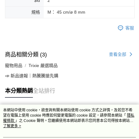
$id
2
規格
M： 45 cm/ø 8 mm
客服
商品相關分類 (3)
查看全部
寵物用品
Trixie 嚴選精品
📣 新品速報｜熱騰騰搶先購
本分類熱銷
全站排行
本網站中使用 cookie，欲查詢有關本網站使用 cookie 方式之詳情，及若您不希
熱門標籤
望在電腦上使用 cookie 時應如何變更電腦的 cookie 設定，請參閱本網站「
隱私
權條款
」之 Cookie 聲明。您繼續使用本網站即表示您同意本公司得按本網站使
用條款之 Cookie 聲明使用 cookie。
了解更多 >