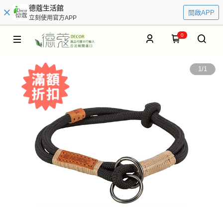
德蔻生活館
開啟APP
立刻使用官方APP
0
1
/
1