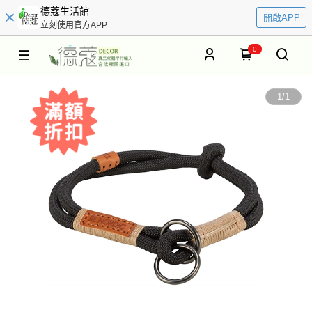
德蔻生活館
開啟APP
立刻使用官方APP
0
1
/
1