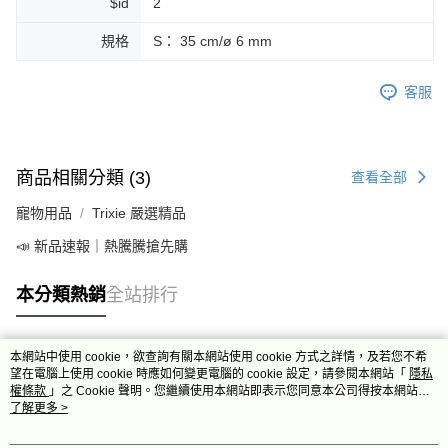
$id
2
規格
S： 35 cm/ø 6 mm
客服
商品相關分類 (3)
查看全部
寵物用品
Trixie 嚴選精品
📣 新品速報｜熱騰騰搶先購
本分類熱銷
全站排行
本網站中使用 cookie，欲查詢有關本網站使用 cookie 方式之詳情，及若您不希
熱門標籤
望在電腦上使用 cookie 時應如何變更電腦的 cookie 設定，請參閱本網站「
隱私
權條款
」之 Cookie 聲明。您繼續使用本網站即表示您同意本公司得按本網站使
用條款之 Cookie 聲明使用 cookie。
了解更多 >