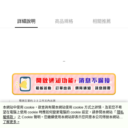
LINE Pay
Apple Pay
詳細說明
商品規格
相關推薦
街口支付
悠遊付
Google Pay
ATM付款
--
運送方式
全家取貨付款
每筆NT$80，滿NT$999(含以上)免運費
全家純取貨 (先付款
每筆NT$80，滿NT$999(含以上)免運費
本網站中使用 cookie，欲查詢有關本網站使用 cookie 方式之詳情，及若您不希
望在電腦上使用 cookie 時應如何變更電腦的 cookie 設定，請參閱本網站「
隱私
7-11取貨付款
權條款
」之 Cookie 聲明。您繼續使用本網站即表示您同意本公司得按本網站使
用條款之 Cookie 聲明使用 cookie。
了解更多 >
每筆NT$80，滿NT$999(含以上)免運費