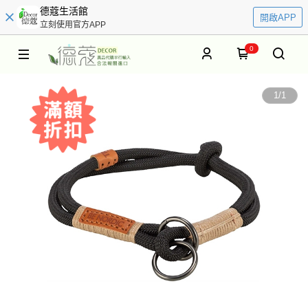
德蔻生活館
開啟APP
立刻使用官方APP
0
1
/
1