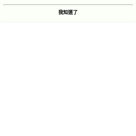
7-11純取貨 (先付款
我知道了
每筆NT$80，滿NT$999(含以上)免運費
宅配
每筆NT$100，滿NT$999(含以上)免運費
離島宅配（澎湖、金門、馬祖、小琉球）
每筆NT$250，滿NT$3,000(含以上)免運費
付款後門市自取
免運費
顯示電腦版詳細說明
商品規格