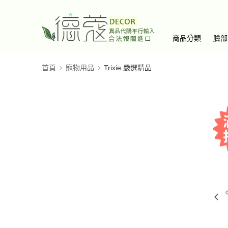
商品分類
臉部
首頁
寵物用品
Trixie 嚴選精品