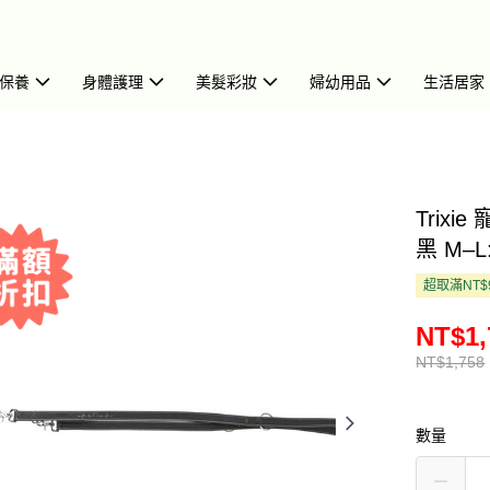
保養
身體護理
美髮彩妝
婦幼用品
生活居家
Trix
黑 M–L:
超取滿NT$
NT$1,
NT$1,758
數量