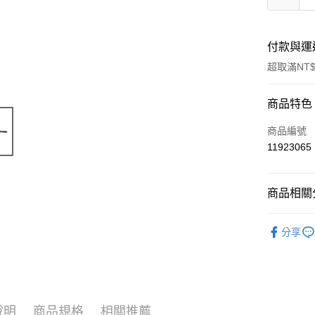
付款與運
超取滿NT$
付款方式
商品特色
信用卡一
商品編號
11923065
超商取貨
LINE Pay
商品相關分
Apple Pay
寵物用品
分享
街口支付
📣 新品
悠遊付
🔥 滿額折
Google Pa
說明
商品規格
相關推薦
ATM付款