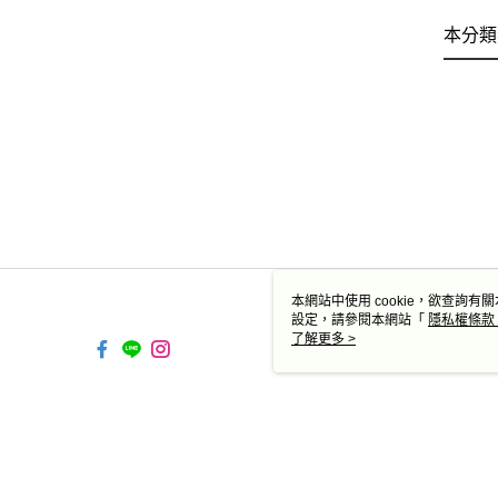
本分類
本網站中使用 cookie，欲查詢有關
設定，請參閱本網站「
隱私權條款
使用 cookie。
了解更多 >