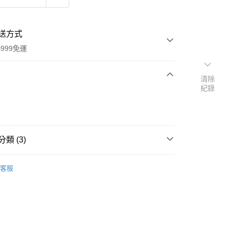
送方式
999免運
清除
紀錄
次付款
付款
類 (3)
Trixie 嚴選精品
客服
速報｜熱騰騰搶先購
扣｜湊金額享優惠 👀
y