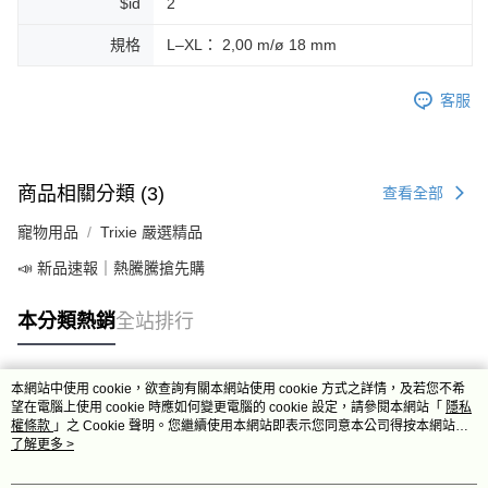
$id
2
規格
L–XL： 2,00 m/ø 18 mm
客服
商品相關分類 (3)
查看全部
寵物用品
Trixie 嚴選精品
📣 新品速報｜熱騰騰搶先購
本分類熱銷
全站排行
本網站中使用 cookie，欲查詢有關本網站使用 cookie 方式之詳情，及若您不希
熱門標籤
望在電腦上使用 cookie 時應如何變更電腦的 cookie 設定，請參閱本網站「
隱私
權條款
」之 Cookie 聲明。您繼續使用本網站即表示您同意本公司得按本網站使
用條款之 Cookie 聲明使用 cookie。
了解更多 >