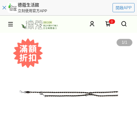
德蔻生活館
開啟APP
立刻使用官方APP
0
1
/
1