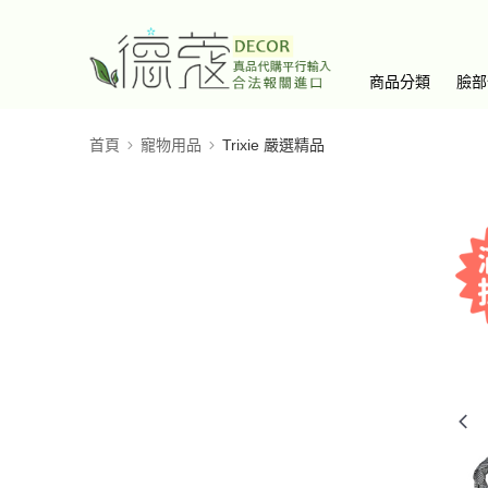
商品分類
臉部
首頁
寵物用品
Trixie 嚴選精品