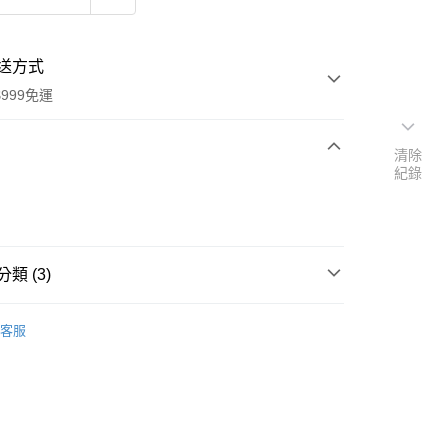
送方式
999免運
清除
紀錄
次付款
付款
類 (3)
Trixie 嚴選精品
客服
速報｜熱騰騰搶先購
扣｜湊金額享優惠 👀
y