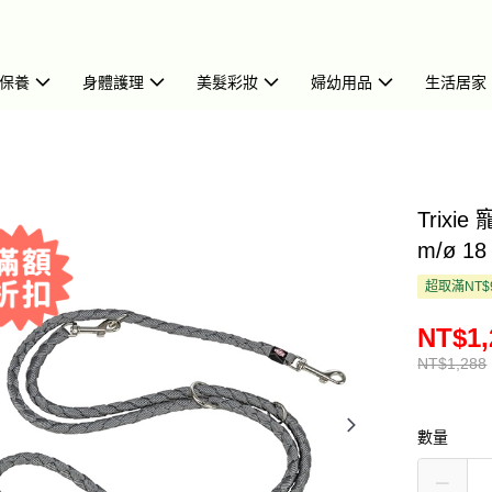
保養
身體護理
美髮彩妝
婦幼用品
生活居家
Trixi
m/ø 18
超取滿NT$
NT$1,
NT$1,288
數量