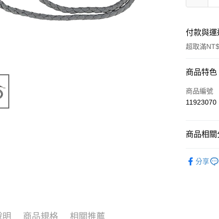
付款與運
超取滿NT$
付款方式
商品特色
信用卡一
商品編號
11923070
超商取貨
LINE Pay
商品相關分
Apple Pay
寵物用品
分享
街口支付
📣 新品
悠遊付
🔥 滿額折
Google Pa
說明
商品規格
相關推薦
ATM付款