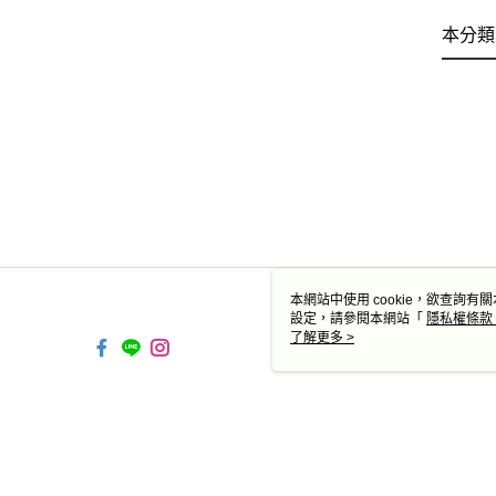
本分類
本網站中使用 cookie，欲查詢有關
設定，請參閱本網站「
隱私權條款
使用 cookie。
了解更多 >