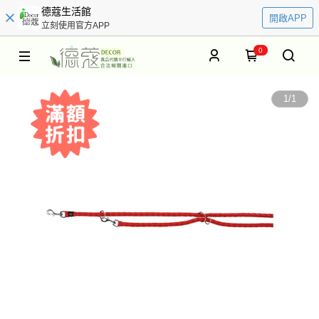
德蔻生活館
開啟APP
立刻使用官方APP
0
1
/
1