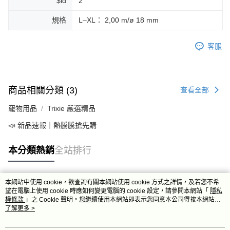
$id
2
規格
L–XL： 2,00 m/ø 18 mm
客服
商品相關分類 (3)
查看全部
寵物用品
Trixie 嚴選精品
📣 新品速報｜熱騰騰搶先購
本分類熱銷
全站排行
本網站中使用 cookie，欲查詢有關本網站使用 cookie 方式之詳情，及若您不希
熱門標籤
望在電腦上使用 cookie 時應如何變更電腦的 cookie 設定，請參閱本網站「
隱私
權條款
」之 Cookie 聲明。您繼續使用本網站即表示您同意本公司得按本網站使
用條款之 Cookie 聲明使用 cookie。
了解更多 >