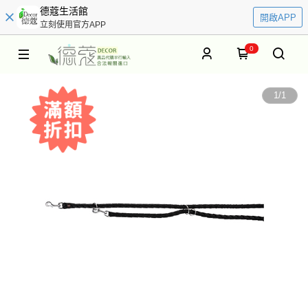
德蔻生活館
開啟APP
立刻使用官方APP
0
1
/
1