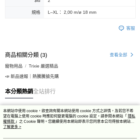
$id
2
規格
L–XL： 2,00 m/ø 18 mm
客服
商品相關分類 (3)
查看全部
寵物用品
Trixie 嚴選精品
📣 新品速報｜熱騰騰搶先購
本分類熱銷
全站排行
本網站中使用 cookie，欲查詢有關本網站使用 cookie 方式之詳情，及若您不希
熱門標籤
望在電腦上使用 cookie 時應如何變更電腦的 cookie 設定，請參閱本網站「
隱私
權條款
」之 Cookie 聲明。您繼續使用本網站即表示您同意本公司得按本網站使
用條款之 Cookie 聲明使用 cookie。
了解更多 >