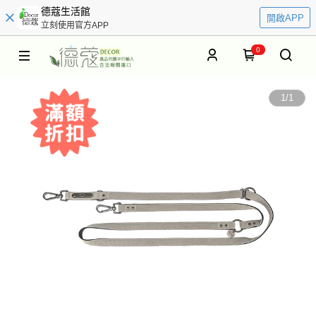
德蔻生活館
開啟APP
立刻使用官方APP
0
1
/
1