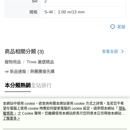
$id
2
規格
S–M： 2,00 m/13 mm
客服
商品相關分類 (3)
查看全部
寵物用品
Trixie 嚴選精品
📣 新品速報｜熱騰騰搶先購
本分類熱銷
全站排行
本網站中使用 cookie，欲查詢有關本網站使用 cookie 方式之詳情，及若您不希
熱門標籤
望在電腦上使用 cookie 時應如何變更電腦的 cookie 設定，請參閱本網站「
隱私
權條款
」之 Cookie 聲明。您繼續使用本網站即表示您同意本公司得按本網站使
用條款之 Cookie 聲明使用 cookie。
了解更多 >