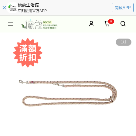
德蔻生活館
開啟APP
立刻使用官方APP
0
1
/
1