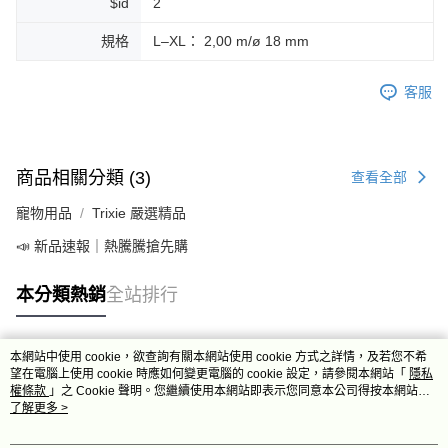
$id
2
規格
L–XL： 2,00 m/ø 18 mm
客服
商品相關分類 (3)
查看全部
寵物用品
Trixie 嚴選精品
📣 新品速報｜熱騰騰搶先購
本分類熱銷
全站排行
本網站中使用 cookie，欲查詢有關本網站使用 cookie 方式之詳情，及若您不希
熱門標籤
望在電腦上使用 cookie 時應如何變更電腦的 cookie 設定，請參閱本網站「
隱私
權條款
」之 Cookie 聲明。您繼續使用本網站即表示您同意本公司得按本網站使
用條款之 Cookie 聲明使用 cookie。
了解更多 >