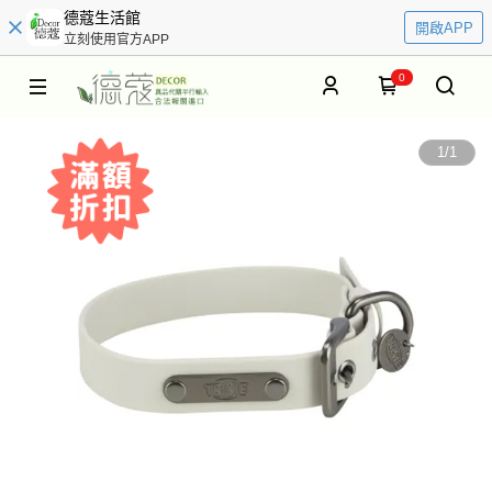
德蔻生活館
開啟APP
立刻使用官方APP
0
1
/
1