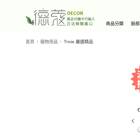
商品分類
臉部
首頁
寵物用品
Trixie 嚴選精品