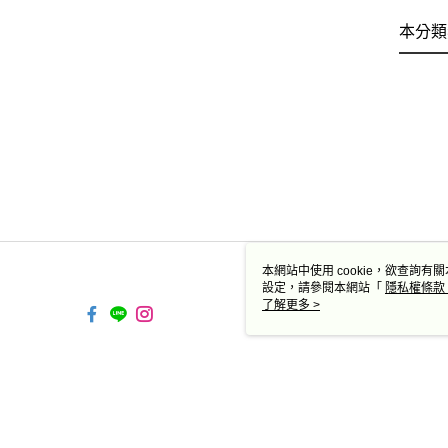
本分類
本網站中使用 cookie，欲查詢有關
設定，請參閱本網站「
隱私權條款
使用 cookie。
了解更多 >