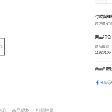
付款與運
超取滿NT$
付款方式
商品特色
信用卡一
商品編號
11923105
超商取貨
LINE Pay
商品相關分
Apple Pay
寵物用品
分享
街口支付
📣 新品
悠遊付
🔥 滿額折
Google Pa
說明
商品規格
相關推薦
ATM付款