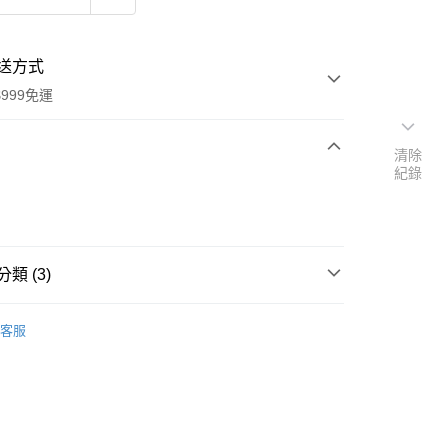
送方式
999免運
清除
紀錄
次付款
付款
類 (3)
Trixie 嚴選精品
客服
速報｜熱騰騰搶先購
扣｜湊金額享優惠 👀
y