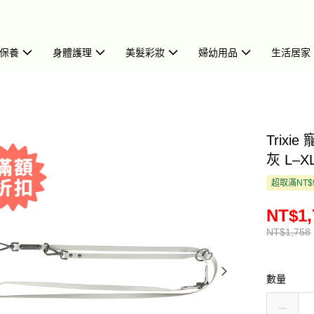
保養
身體護理
美髮彩妝
婦幼用品
生活居家
Trixi
灰 L–XL
超取滿NT$
NT$1,
NT$1,758
數量