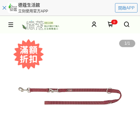
德蔻生活館
開啟APP
立刻使用官方APP
0
1
/
1