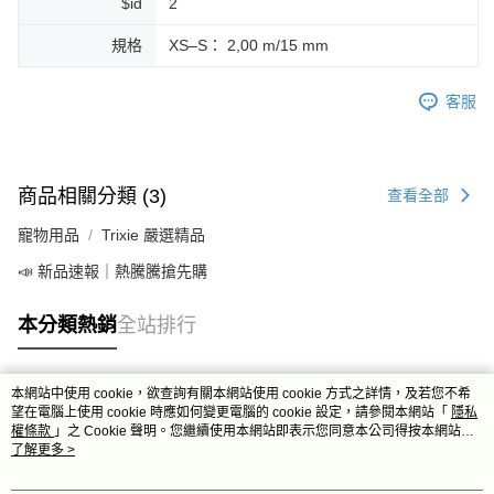
$id
2
規格
XS–S： 2,00 m/15 mm
客服
商品相關分類 (3)
查看全部
寵物用品
Trixie 嚴選精品
📣 新品速報｜熱騰騰搶先購
本分類熱銷
全站排行
本網站中使用 cookie，欲查詢有關本網站使用 cookie 方式之詳情，及若您不希
熱門標籤
望在電腦上使用 cookie 時應如何變更電腦的 cookie 設定，請參閱本網站「
隱私
權條款
」之 Cookie 聲明。您繼續使用本網站即表示您同意本公司得按本網站使
用條款之 Cookie 聲明使用 cookie。
了解更多 >