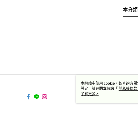
本分類
本網站中使用 cookie，欲查詢有關
設定，請參閱本網站「
隱私權條款
使用 cookie。
了解更多 >