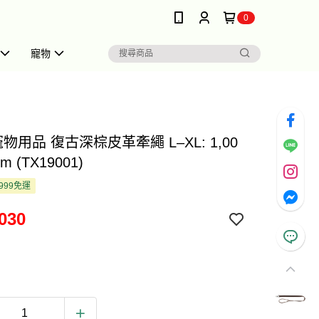
0
寵物
e 寵物用品 復古深棕皮革牽繩 L–XL: 1,00
m (TX19001)
999免運
030