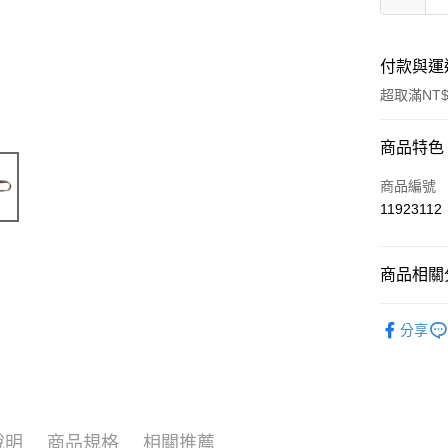
付款與運
超取滿NT$
付款方式
商品特色
信用卡一
商品編號
11923112
超商取貨
LINE Pay
商品相關分
Apple Pay
寵物用品
分享
街口支付
📣 新品
悠遊付
🔥 滿額折
Google Pa
說明
商品規格
相關推薦
ATM付款