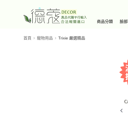
商品分類
臉部
首頁
寵物用品
Trixie 嚴選精品