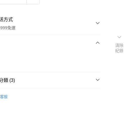
送方式
999免運
清除
紀錄
次付款
付款
類 (3)
Trixie 嚴選精品
客服
速報｜熱騰騰搶先購
扣｜湊金額享優惠 👀
y