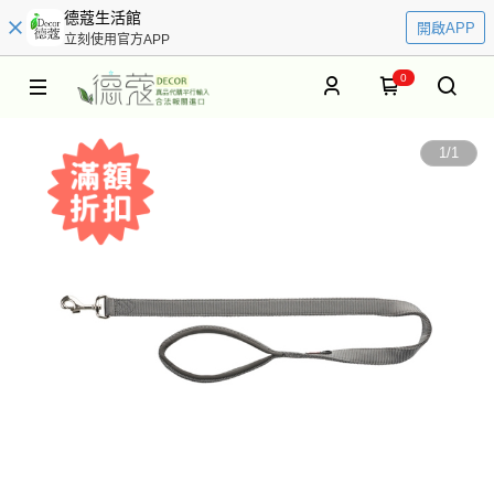
德蔻生活館
開啟APP
立刻使用官方APP
0
1
/
1