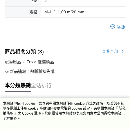
$id
2
規格
M–L： 1,00 m/20 mm
客服
商品相關分類 (3)
查看全部
寵物用品
Trixie 嚴選精品
📣 新品速報｜熱騰騰搶先購
本分類熱銷
全站排行
本網站中使用 cookie，欲查詢有關本網站使用 cookie 方式之詳情，及若您不希
熱門標籤
望在電腦上使用 cookie 時應如何變更電腦的 cookie 設定，請參閱本網站「
隱私
權條款
」之 Cookie 聲明。您繼續使用本網站即表示您同意本公司得按本網站使
用條款之 Cookie 聲明使用 cookie。
了解更多 >