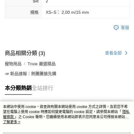
$id
2
規格
XS–S： 2,00 m/15 mm
客服
商品相關分類 (3)
查看全部
寵物用品
Trixie 嚴選精品
📣 新品速報｜熱騰騰搶先購
本分類熱銷
全站排行
本網站中使用 cookie，欲查詢有關本網站使用 cookie 方式之詳情，及若您不希
熱門標籤
望在電腦上使用 cookie 時應如何變更電腦的 cookie 設定，請參閱本網站「
隱私
權條款
」之 Cookie 聲明。您繼續使用本網站即表示您同意本公司得按本網站使
用條款之 Cookie 聲明使用 cookie。
了解更多 >