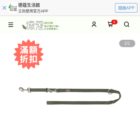
德蔻生活館
開啟APP
立刻使用官方APP
0
1
/
1