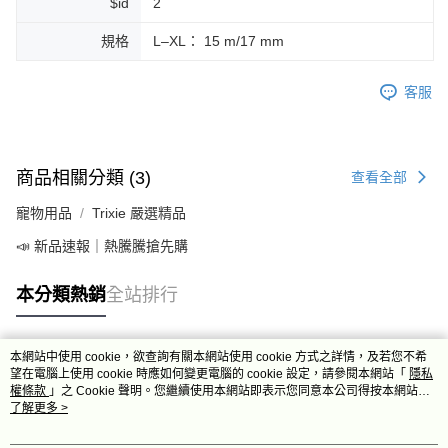
$id
2
規格
L–XL： 15 m/17 mm
客服
商品相關分類 (3)
查看全部
寵物用品
Trixie 嚴選精品
📣 新品速報｜熱騰騰搶先購
本分類熱銷
全站排行
本網站中使用 cookie，欲查詢有關本網站使用 cookie 方式之詳情，及若您不希
熱門標籤
望在電腦上使用 cookie 時應如何變更電腦的 cookie 設定，請參閱本網站「
隱私
權條款
」之 Cookie 聲明。您繼續使用本網站即表示您同意本公司得按本網站使
用條款之 Cookie 聲明使用 cookie。
了解更多 >