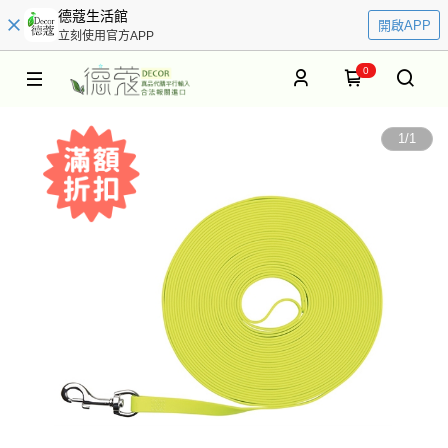
德蔻生活館
開啟APP
立刻使用官方APP
0
1
/
1