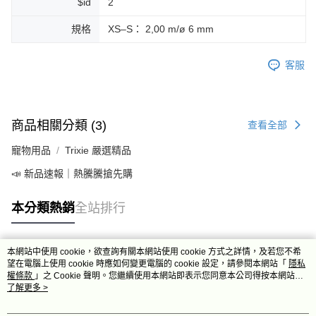
$id
2
規格
XS–S： 2,00 m/ø 6 mm
客服
商品相關分類 (3)
查看全部
寵物用品
Trixie 嚴選精品
📣 新品速報｜熱騰騰搶先購
本分類熱銷
全站排行
本網站中使用 cookie，欲查詢有關本網站使用 cookie 方式之詳情，及若您不希
熱門標籤
望在電腦上使用 cookie 時應如何變更電腦的 cookie 設定，請參閱本網站「
隱私
權條款
」之 Cookie 聲明。您繼續使用本網站即表示您同意本公司得按本網站使
用條款之 Cookie 聲明使用 cookie。
了解更多 >