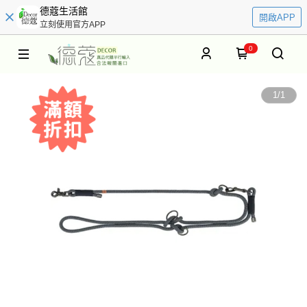
德蔻生活館
開啟APP
立刻使用官方APP
0
1
/
1