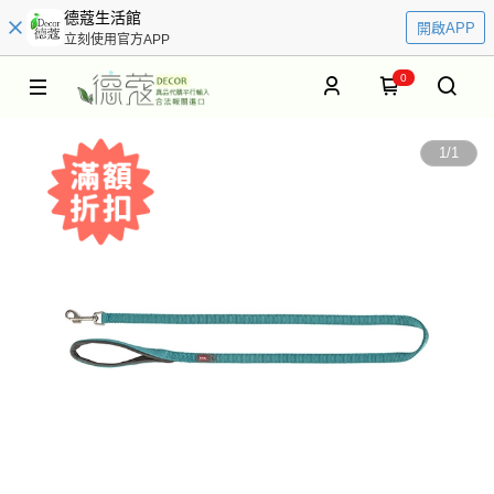
德蔻生活館
開啟APP
立刻使用官方APP
0
1
/
1