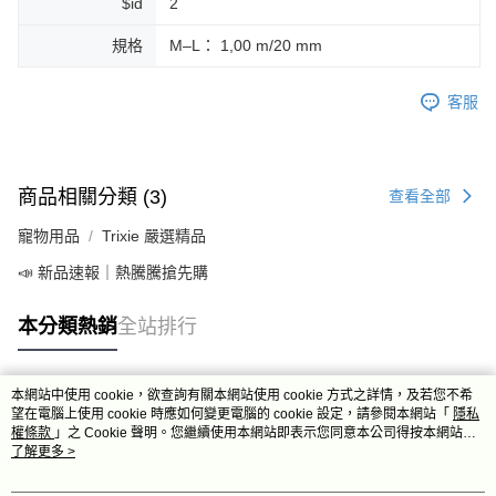
$id
2
規格
M–L： 1,00 m/20 mm
客服
商品相關分類 (3)
查看全部
寵物用品
Trixie 嚴選精品
📣 新品速報｜熱騰騰搶先購
本分類熱銷
全站排行
本網站中使用 cookie，欲查詢有關本網站使用 cookie 方式之詳情，及若您不希
熱門標籤
望在電腦上使用 cookie 時應如何變更電腦的 cookie 設定，請參閱本網站「
隱私
權條款
」之 Cookie 聲明。您繼續使用本網站即表示您同意本公司得按本網站使
用條款之 Cookie 聲明使用 cookie。
了解更多 >