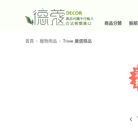
商品分類
臉部
首頁
寵物用品
Trixie 嚴選精品