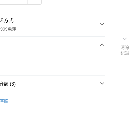
送方式
999免運
清除
紀錄
次付款
付款
類 (3)
Trixie 嚴選精品
客服
速報｜熱騰騰搶先購
扣｜湊金額享優惠 👀
y