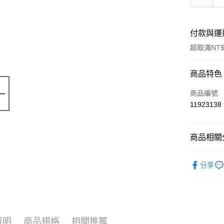
付款與運
超取滿NT$
付款方式
商品特色
信用卡一
商品編號
11923138
超商取貨
LINE Pay
商品相關分
Apple Pay
寵物用品
分享
街口支付
📣 新品
悠遊付
🔥 滿額折
Google Pa
說明
商品規格
相關推薦
ATM付款