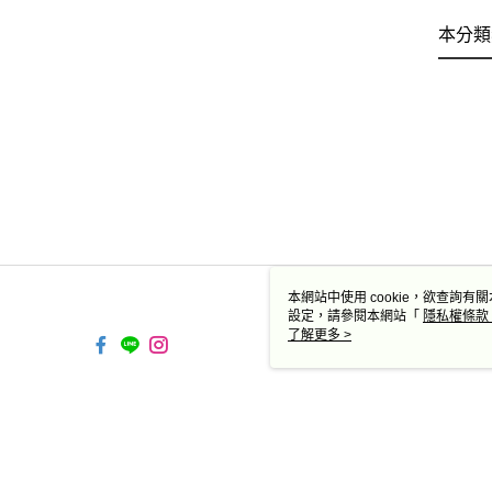
本分類
本網站中使用 cookie，欲查詢有關
設定，請參閱本網站「
隱私權條款
使用 cookie。
了解更多 >