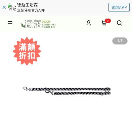
德蔻生活館
開啟APP
立刻使用官方APP
0
1
/
1