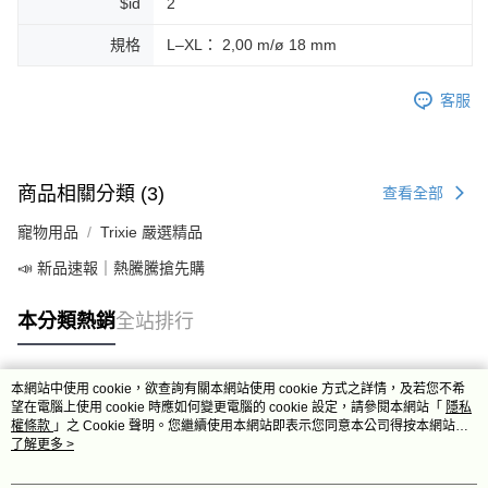
$id
2
規格
L–XL： 2,00 m/ø 18 mm
客服
商品相關分類 (3)
查看全部
寵物用品
Trixie 嚴選精品
📣 新品速報｜熱騰騰搶先購
本分類熱銷
全站排行
本網站中使用 cookie，欲查詢有關本網站使用 cookie 方式之詳情，及若您不希
熱門標籤
望在電腦上使用 cookie 時應如何變更電腦的 cookie 設定，請參閱本網站「
隱私
權條款
」之 Cookie 聲明。您繼續使用本網站即表示您同意本公司得按本網站使
用條款之 Cookie 聲明使用 cookie。
了解更多 >