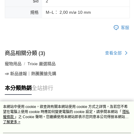
$id
2
規格
M–L： 2,00 m/ø 10 mm
客服
商品相關分類 (3)
查看全部
寵物用品
Trixie 嚴選精品
📣 新品速報｜熱騰騰搶先購
本分類熱銷
全站排行
本網站中使用 cookie，欲查詢有關本網站使用 cookie 方式之詳情，及若您不希
熱門標籤
望在電腦上使用 cookie 時應如何變更電腦的 cookie 設定，請參閱本網站「
隱私
權條款
」之 Cookie 聲明。您繼續使用本網站即表示您同意本公司得按本網站使
用條款之 Cookie 聲明使用 cookie。
了解更多 >