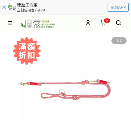
德蔻生活館
開啟APP
立刻使用官方APP
0
1
/
1