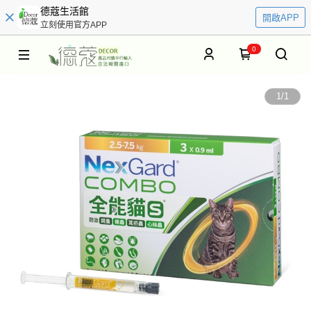
德蔻生活館
開啟APP
立刻使用官方APP
0
1
/
1