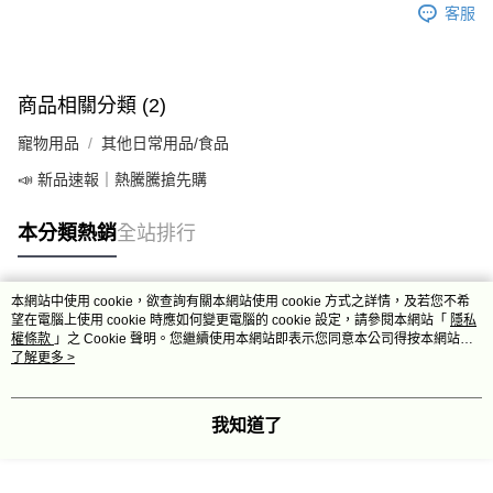
客服
商品相關分類 (2)
寵物用品
其他日常用品/食品
📣 新品速報｜熱騰騰搶先購
本分類熱銷
全站排行
本網站中使用 cookie，欲查詢有關本網站使用 cookie 方式之詳情，及若您不希
熱門標籤
望在電腦上使用 cookie 時應如何變更電腦的 cookie 設定，請參閱本網站「
隱私
權條款
」之 Cookie 聲明。您繼續使用本網站即表示您同意本公司得按本網站使
用條款之 Cookie 聲明使用 cookie。
了解更多 >
我知道了