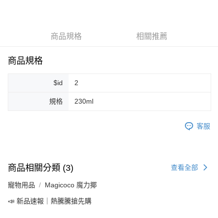
LINE Pay
Apple Pay
商品規格
相關推薦
街口支付
悠遊付
商品規格
Google Pay
$id
2
ATM付款
規格
230ml
運送方式
客服
全家取貨付款
每筆NT$80，滿NT$999(含以上)免運費
全家純取貨 (先付款
商品相關分類 (3)
查看全部
每筆NT$80，滿NT$999(含以上)免運費
寵物用品
Magicoco 魔力揶
7-11取貨付款
📣 新品速報｜熱騰騰搶先購
每筆NT$80，滿NT$999(含以上)免運費