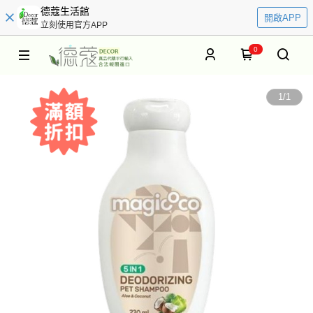
德蔻生活館
開啟APP
立刻使用官方APP
0
1
/
1