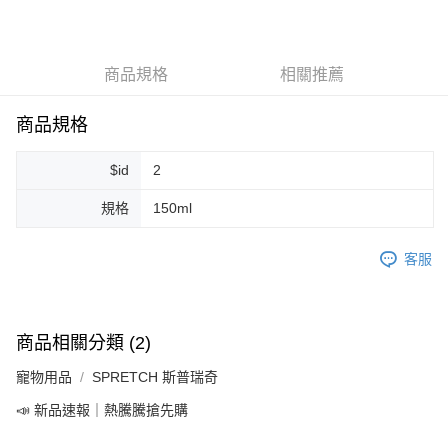
LINE Pay
Apple Pay
商品規格
相關推薦
街口支付
悠遊付
商品規格
Google Pay
$id
2
ATM付款
規格
150ml
運送方式
客服
全家取貨付款
每筆NT$80，滿NT$999(含以上)免運費
全家純取貨 (先付款
商品相關分類 (2)
每筆NT$80，滿NT$999(含以上)免運費
寵物用品
SPRETCH 斯普瑞奇
7-11取貨付款
📣 新品速報｜熱騰騰搶先購
每筆NT$80，滿NT$999(含以上)免運費