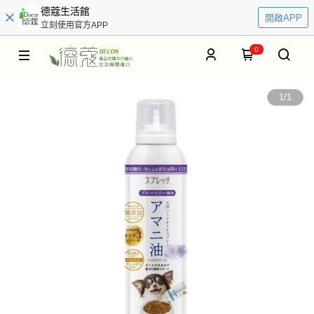
德蔻生活館
開啟APP
立刻使用官方APP
0
1
/
1