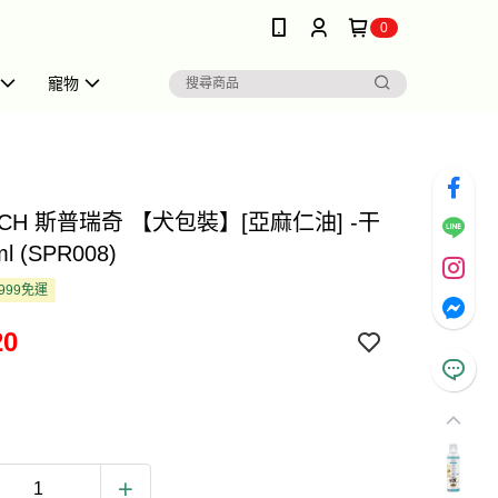
0
寵物
TCH 斯普瑞奇 【犬包裝】[亞麻仁油] -干
l (SPR008)
999免運
20