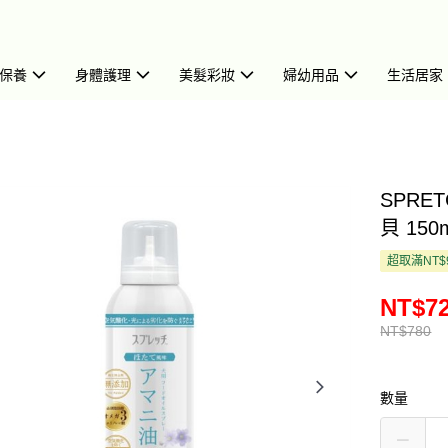
保養
身體護理
美髮彩妝
婦幼用品
生活居家
SPRE
貝 150m
超取滿NT$
NT$7
NT$780
數量