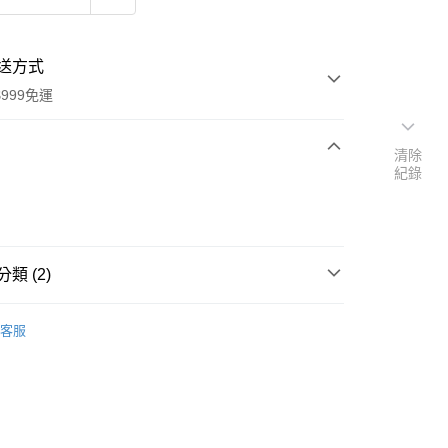
送方式
999免運
清除
紀錄
次付款
付款
類 (2)
SPRETCH 斯普瑞奇
客服
速報｜熱騰騰搶先購
y