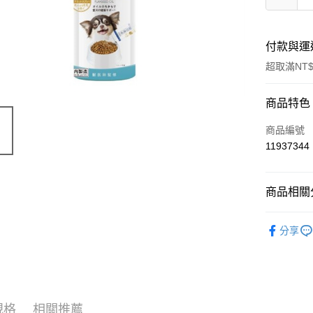
付款與運
超取滿NT$
付款方式
商品特色
信用卡一
商品編號
11937344
超商取貨
LINE Pay
商品相關分
Apple Pay
寵物用品
分享
街口支付
📣 新品
悠遊付
Google Pa
規格
相關推薦
ATM付款