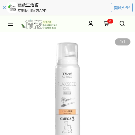
德蔻生活館
開啟APP
立刻使用官方APP
0
1
/
1