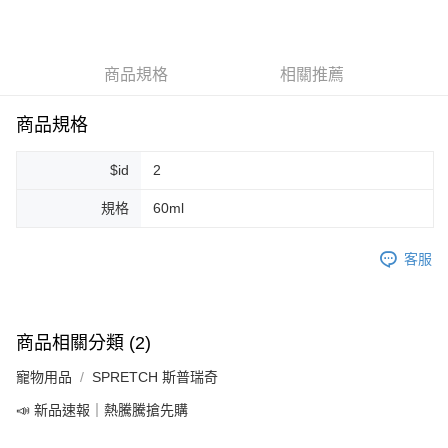
LINE Pay
Apple Pay
商品規格
相關推薦
街口支付
悠遊付
商品規格
Google Pay
$id
2
ATM付款
規格
60ml
運送方式
客服
全家取貨付款
每筆NT$80，滿NT$999(含以上)免運費
全家純取貨 (先付款
商品相關分類 (2)
每筆NT$80，滿NT$999(含以上)免運費
寵物用品
SPRETCH 斯普瑞奇
7-11取貨付款
📣 新品速報｜熱騰騰搶先購
每筆NT$80，滿NT$999(含以上)免運費