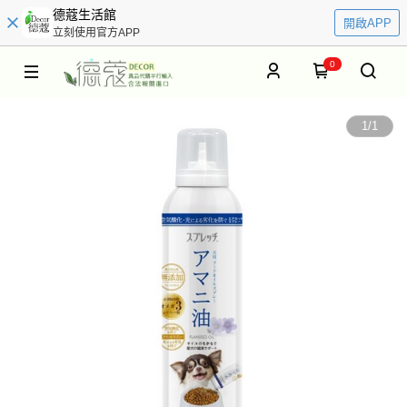
德蔻生活館
開啟APP
立刻使用官方APP
0
1
/
1