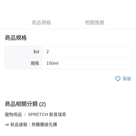
LINE Pay
Apple Pay
商品規格
相關推薦
街口支付
悠遊付
商品規格
Google Pay
$id
2
ATM付款
規格
150ml
運送方式
客服
全家取貨付款
每筆NT$80，滿NT$999(含以上)免運費
全家純取貨 (先付款
商品相關分類 (2)
每筆NT$80，滿NT$999(含以上)免運費
寵物用品
SPRETCH 斯普瑞奇
7-11取貨付款
📣 新品速報｜熱騰騰搶先購
每筆NT$80，滿NT$999(含以上)免運費