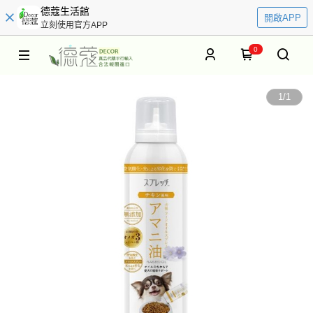
德蔻生活館
開啟APP
立刻使用官方APP
0
1
/
1