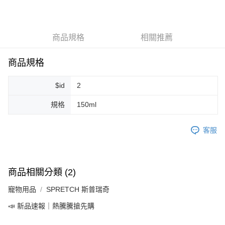
LINE Pay
Apple Pay
商品規格
相關推薦
街口支付
悠遊付
商品規格
Google Pay
$id
2
ATM付款
規格
150ml
運送方式
客服
全家取貨付款
每筆NT$80，滿NT$999(含以上)免運費
全家純取貨 (先付款
商品相關分類 (2)
每筆NT$80，滿NT$999(含以上)免運費
寵物用品
SPRETCH 斯普瑞奇
7-11取貨付款
📣 新品速報｜熱騰騰搶先購
每筆NT$80，滿NT$999(含以上)免運費