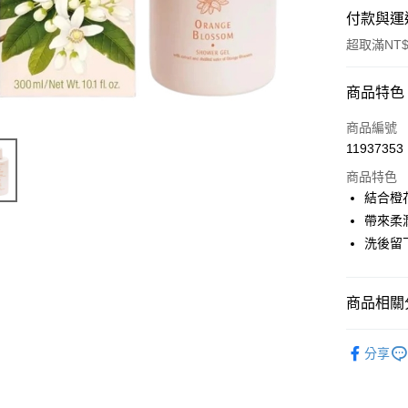
付款與運
超取滿NT$
付款方式
商品特色
信用卡一
商品編號
11937353
超商取貨
商品特色
LINE Pay
結合橙
帶來柔
Apple Pay
洗後留
街口支付
悠遊付
商品相關分
Google Pa
天然保養
分享
ATM付款
📣 新品
🔥 滿額折