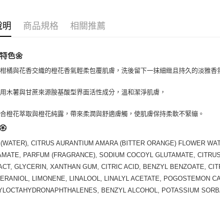
運送方式
全家取貨
說明
商品規格
相關推薦
每筆NT$8
特色🌼
全家純取貨
每筆NT$8
新柑橘與花香交織的橙花香氣輕柔包覆肌膚，洗後留下一抹細緻且持久的淡雅香
7-11取貨
採用木薯與甘蔗來源胺基酸型界面活性成分，溫和潔淨肌膚，
每筆NT$8
結合橙花萃取與橙花純露，帶來柔潤與舒適膚觸，使肌膚保持柔軟不緊繃。
7-11純取
️
每筆NT$8
(WATER), CITRUS AURANTIUM AMARA (BITTER ORANGE) FLOWER WA
宅配
AMATE, PARFUM (FRAGRANCE), SODIUM COCOYL GLUTAMATE, CITRU
每筆NT$1
CT, GLYCERIN, XANTHAN GUM, CITRIC ACID, BENZYL BENZOATE, CIT
GERANIOL, LIMONENE, LINALOOL, LINALYL ACETATE, POGOSTEMON C
離島宅配
YLOCTAHYDRONAPHTHALENES, BENZYL ALCOHOL, POTASSIUM SORB
每筆NT$2
付款後門