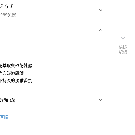
送方式
999免運
次付款
清除
紀錄
付款
花萃取與橙花純露
潤與舒適膚觸
下持久的淡雅香氛
類 (3)
y
品牌
義大利 L'ERBOLARIO 蕾莉歐
客服
速報｜熱騰騰搶先購
扣｜湊金額享優惠 👀