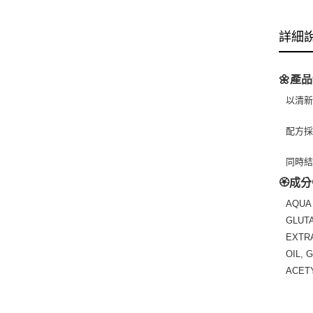
詳細
🌼產品
以清
配方
同時
🏵️成分
AQUA 
GLUT
EXTRA
OIL, 
ACET