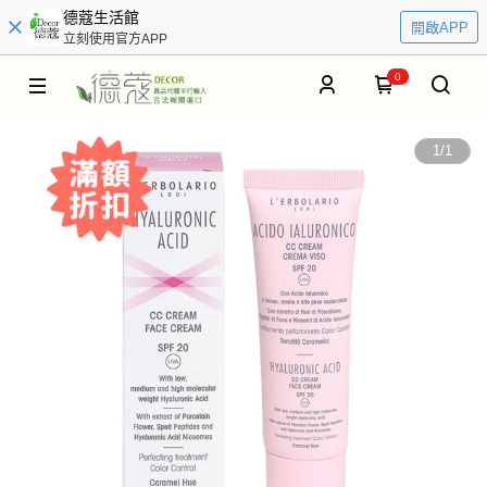
德蔻生活館
開啟APP
立刻使用官方APP
0
1
/
1