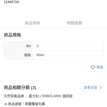
11946724
LINE Pay
Apple Pay
商品規格
相關推薦
街口支付
悠遊付
商品規格
Google Pay
$id
2
ATM付款
規格
50ml
運送方式
客服
全家取貨付款
每筆NT$80，滿NT$999(含以上)免運費
全家純取貨 (先付款
商品相關分類 (3)
查看全部
每筆NT$80，滿NT$999(含以上)免運費
天然保養品牌
義大利 L'ERBOLARIO 蕾莉歐
7-11取貨付款
📣 新品速報｜熱騰騰搶先購