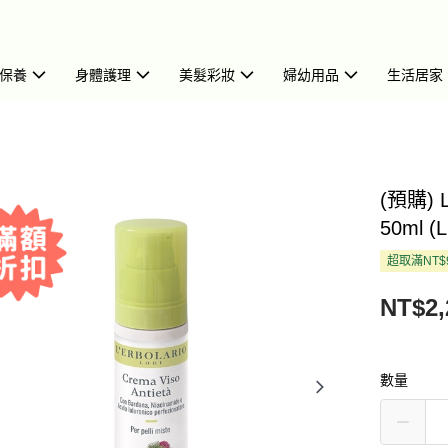
保養
身體護理
美髮彩妝
婦幼用品
生活居家
(預購)
50ml (
超取滿NT$
NT$2,
數量