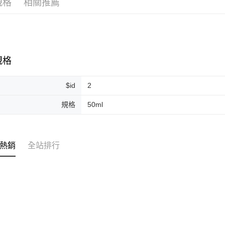
規格
相關推薦
ATM付款
運送方式
全家取貨
規格
每筆NT$8
$id
2
全家純取貨
每筆NT$8
規格
50ml
7-11取貨
每筆NT$8
熱銷
全站排行
7-11純取
每筆NT$8
宅配
每筆NT$1
離島宅配