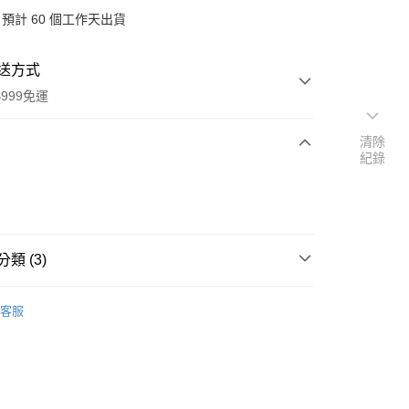
預計 60 個工作天出貨
送方式
999免運
清除
紀錄
次付款
付款
類 (3)
品牌
義大利 L'ERBOLARIO 蕾莉歐
客服
速報｜熱騰騰搶先購
扣｜湊金額享優惠 👀
y