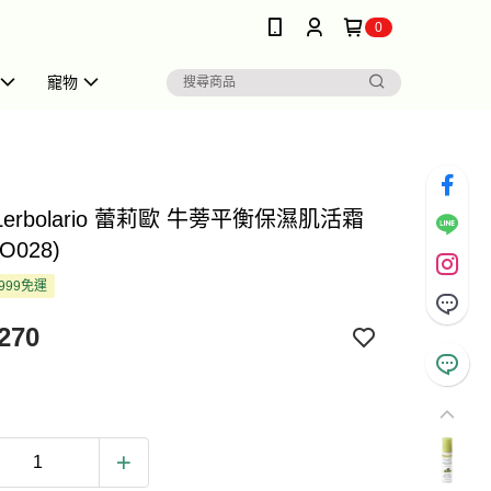
0
寵物
 Lerbolario 蕾莉歐 牛蒡平衡保濕肌活霜
LO028)
999免運
270