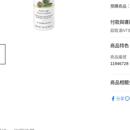
預購商品：
付款與運
超取滿NT$
付款方式
商品特色
信用卡一
商品編號
11946728
超商取貨
LINE Pay
商品相關分
Apple Pay
天然保養
分享
街口支付
📣 新品
悠遊付
🔥 滿額折
Google Pa