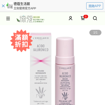
德蔻生活館
開啟APP
立刻使用官方APP
0
1
/
1