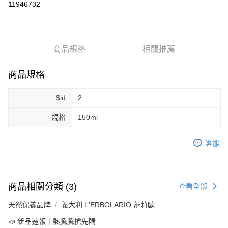
11946732
LINE Pay
Apple Pay
商品規格
相關推薦
街口支付
悠遊付
商品規格
Google Pay
$id
2
ATM付款
規格
150ml
運送方式
客服
全家取貨付款
每筆NT$80，滿NT$999(含以上)免運費
全家純取貨 (先付款
商品相關分類 (3)
查看全部
每筆NT$80，滿NT$999(含以上)免運費
天然保養品牌
義大利 L'ERBOLARIO 蕾莉歐
7-11取貨付款
📣 新品速報｜熱騰騰搶先購