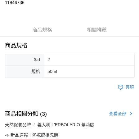
11946736
LINE Pay
Apple Pay
商品規格
相關推薦
街口支付
悠遊付
商品規格
Google Pay
$id
2
ATM付款
規格
50ml
運送方式
客服
全家取貨付款
每筆NT$80，滿NT$999(含以上)免運費
全家純取貨 (先付款
商品相關分類 (3)
查看全部
每筆NT$80，滿NT$999(含以上)免運費
天然保養品牌
義大利 L'ERBOLARIO 蕾莉歐
7-11取貨付款
📣 新品速報｜熱騰騰搶先購