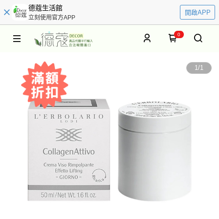
德蔻生活館
開啟APP
立刻使用官方APP
0
1
/
1