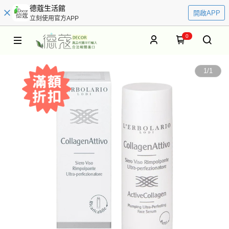
德蔻生活館
開啟APP
立刻使用官方APP
0
1
/
1