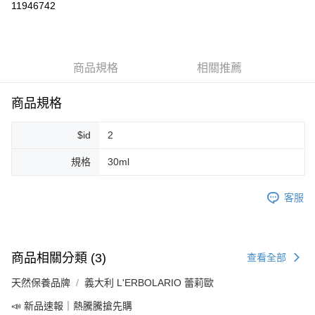
11946742
LINE Pay
Apple Pay
商品規格
相關推薦
街口支付
悠遊付
商品規格
Google Pay
$id
2
ATM付款
規格
30ml
運送方式
客服
全家取貨付款
每筆NT$80，滿NT$999(含以上)免運費
全家純取貨 (先付款
商品相關分類 (3)
查看全部
每筆NT$80，滿NT$999(含以上)免運費
天然保養品牌
義大利 L'ERBOLARIO 蕾莉歐
7-11取貨付款
📣 新品速報｜熱騰騰搶先購