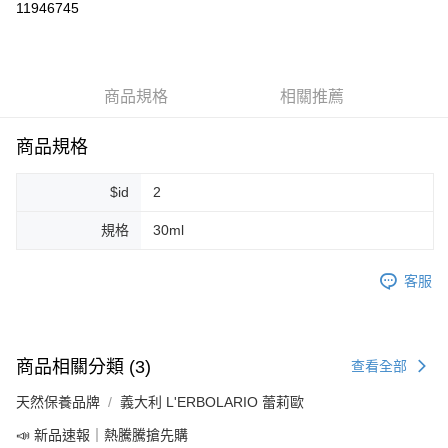
11946745
LINE Pay
Apple Pay
商品規格
相關推薦
街口支付
悠遊付
商品規格
Google Pay
$id
2
ATM付款
規格
30ml
運送方式
客服
全家取貨付款
每筆NT$80，滿NT$999(含以上)免運費
全家純取貨 (先付款
商品相關分類 (3)
查看全部
每筆NT$80，滿NT$999(含以上)免運費
天然保養品牌
義大利 L'ERBOLARIO 蕾莉歐
7-11取貨付款
📣 新品速報｜熱騰騰搶先購