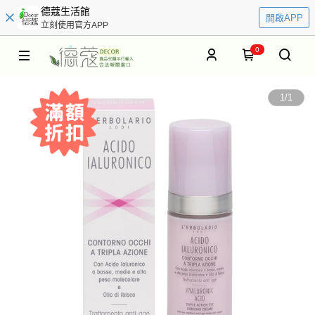
德蔻生活館
開啟APP
立刻使用官方APP
0
1
/
1