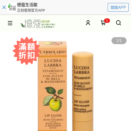
德蔻生活館
開啟APP
立刻使用官方APP
0
1
/
1