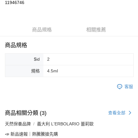
11946746
LINE Pay
Apple Pay
商品規格
相關推薦
街口支付
悠遊付
商品規格
Google Pay
$id
2
ATM付款
規格
4.5ml
運送方式
客服
全家取貨付款
每筆NT$80，滿NT$999(含以上)免運費
全家純取貨 (先付款
商品相關分類 (3)
查看全部
每筆NT$80，滿NT$999(含以上)免運費
天然保養品牌
義大利 L'ERBOLARIO 蕾莉歐
7-11取貨付款
📣 新品速報｜熱騰騰搶先購