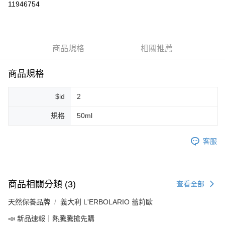
11946754
LINE Pay
Apple Pay
商品規格
相關推薦
街口支付
悠遊付
商品規格
Google Pay
$id
2
ATM付款
規格
50ml
運送方式
客服
全家取貨付款
每筆NT$80，滿NT$999(含以上)免運費
全家純取貨 (先付款
商品相關分類 (3)
查看全部
每筆NT$80，滿NT$999(含以上)免運費
天然保養品牌
義大利 L'ERBOLARIO 蕾莉歐
7-11取貨付款
📣 新品速報｜熱騰騰搶先購