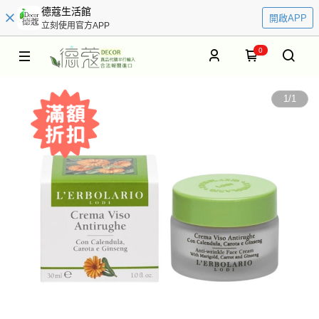
德蔻生活館
開啟APP
立刻使用官方APP
0
1
/
1