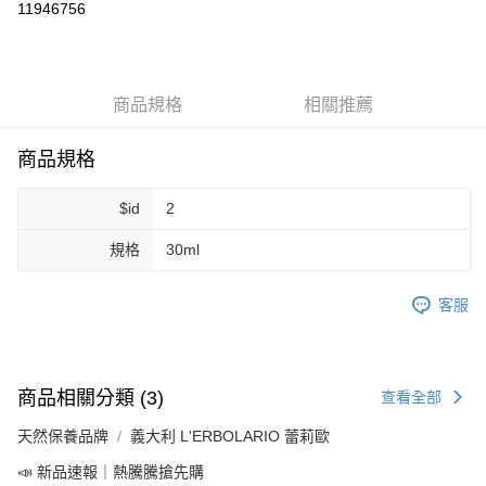
11946756
LINE Pay
Apple Pay
商品規格
相關推薦
街口支付
悠遊付
商品規格
Google Pay
$id
2
ATM付款
規格
30ml
運送方式
客服
全家取貨付款
每筆NT$80，滿NT$999(含以上)免運費
全家純取貨 (先付款
商品相關分類 (3)
查看全部
每筆NT$80，滿NT$999(含以上)免運費
天然保養品牌
義大利 L'ERBOLARIO 蕾莉歐
7-11取貨付款
📣 新品速報｜熱騰騰搶先購