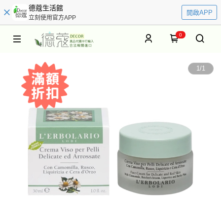
德蔻生活館
開啟APP
立刻使用官方APP
0
1
/
1