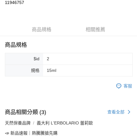
11946757
LINE Pay
Apple Pay
商品規格
相關推薦
街口支付
悠遊付
商品規格
Google Pay
$id
2
ATM付款
規格
15ml
運送方式
客服
全家取貨付款
每筆NT$80，滿NT$999(含以上)免運費
全家純取貨 (先付款
商品相關分類 (3)
查看全部
每筆NT$80，滿NT$999(含以上)免運費
天然保養品牌
義大利 L'ERBOLARIO 蕾莉歐
7-11取貨付款
📣 新品速報｜熱騰騰搶先購