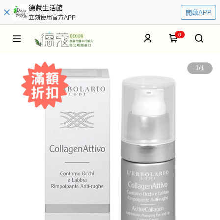
德蔻生活館
開啟APP
立刻使用官方APP
0
1
/
1