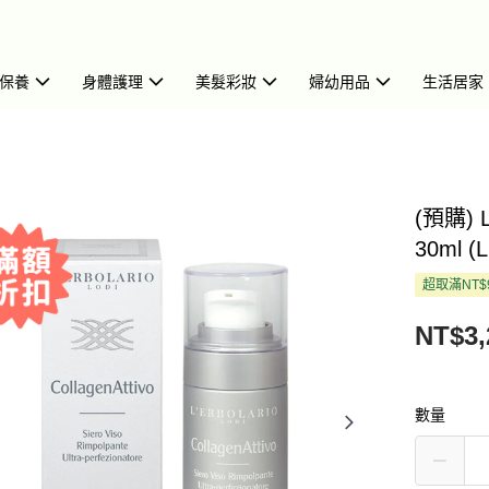
保養
身體護理
美髮彩妝
婦幼用品
生活居家
(預購)
30ml (
超取滿NT$
NT$3,
數量