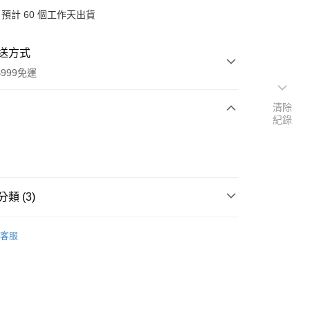
預計 60 個工作天出貨
送方式
999免運
清除
紀錄
次付款
付款
類 (3)
品牌
義大利 L'ERBOLARIO 蕾莉歐
客服
速報｜熱騰騰搶先購
扣｜湊金額享優惠 👀
y