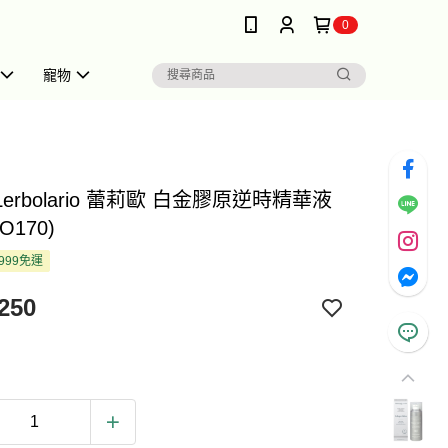
0
寵物
 Lerbolario 蕾莉歐 白金膠原逆時精華液
LO170)
999免運
250