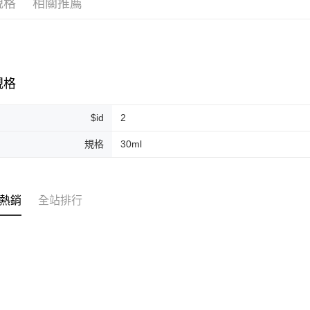
規格
相關推薦
ATM付款
運送方式
全家取貨
規格
每筆NT$8
$id
2
全家純取貨
每筆NT$8
規格
30ml
7-11取貨
每筆NT$8
熱銷
全站排行
7-11純取
每筆NT$8
宅配
每筆NT$1
離島宅配