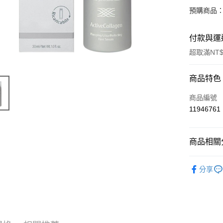
預購商品：
付款與運
超取滿NT$
付款方式
商品特色
信用卡一
商品編號
11946761
超商取貨
LINE Pay
商品相關分
Apple Pay
天然保養
分享
街口支付
📣 新品
悠遊付
🔥 滿額折
Google Pa