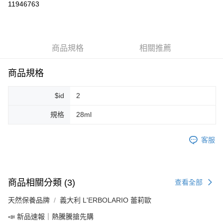
11946763
LINE Pay
Apple Pay
商品規格
相關推薦
街口支付
悠遊付
商品規格
Google Pay
$id
2
ATM付款
規格
28ml
運送方式
客服
全家取貨付款
每筆NT$80，滿NT$999(含以上)免運費
全家純取貨 (先付款
商品相關分類 (3)
查看全部
每筆NT$80，滿NT$999(含以上)免運費
天然保養品牌
義大利 L'ERBOLARIO 蕾莉歐
7-11取貨付款
📣 新品速報｜熱騰騰搶先購