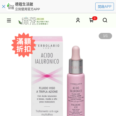
德蔻生活館
開啟APP
立刻使用官方APP
0
1
/
1