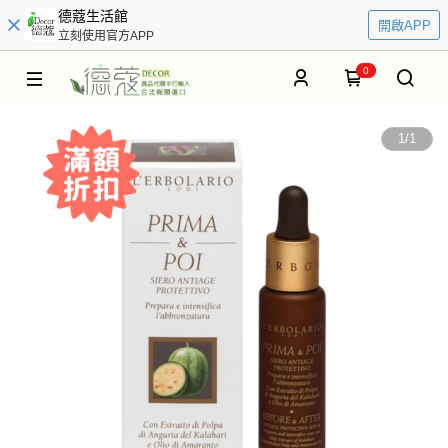
德蔻生活館
開啟APP
立刻使用官方APP
0
1
/
1