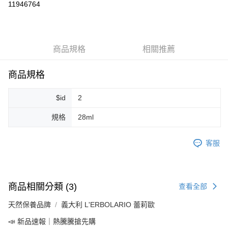
11946764
LINE Pay
Apple Pay
商品規格
相關推薦
街口支付
悠遊付
商品規格
Google Pay
$id
2
ATM付款
規格
28ml
運送方式
客服
全家取貨付款
每筆NT$80，滿NT$999(含以上)免運費
全家純取貨 (先付款
商品相關分類 (3)
查看全部
每筆NT$80，滿NT$999(含以上)免運費
天然保養品牌
義大利 L'ERBOLARIO 蕾莉歐
7-11取貨付款
📣 新品速報｜熱騰騰搶先購