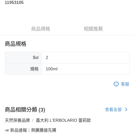
11953105
LINE Pay
Apple Pay
商品規格
相關推薦
街口支付
悠遊付
商品規格
Google Pay
$id
2
ATM付款
規格
100ml
運送方式
客服
全家取貨付款
每筆NT$80，滿NT$999(含以上)免運費
全家純取貨 (先付款
商品相關分類 (3)
查看全部
每筆NT$80，滿NT$999(含以上)免運費
天然保養品牌
義大利 L'ERBOLARIO 蕾莉歐
7-11取貨付款
📣 新品速報｜熱騰騰搶先購