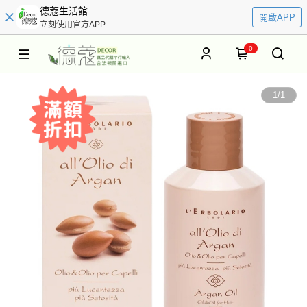
德蔻生活館
開啟APP
立刻使用官方APP
0
1
/
1