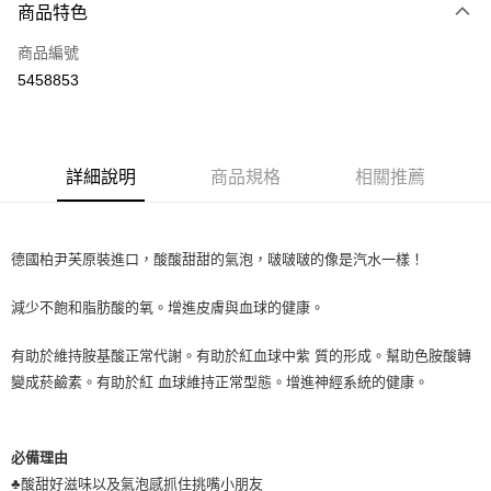
商品特色
信用卡一次付款
商品編號
超商取貨付款
5458853
LINE Pay
Apple Pay
詳細說明
商品規格
相關推薦
街口支付
悠遊付
德國柏尹芙原裝進口，酸酸甜甜的氣泡，啵啵啵的像是汽水一樣！
Google Pay
減少不飽和脂肪酸的氧。增進皮膚與血球的健康。
ATM付款
有助於維持胺基酸正常代謝。有助於紅血球中紫 質的形成。幫助色胺酸轉
運送方式
變成菸鹼素。有助於紅 血球維持正常型態。增進神經系統的健康。
全家取貨付款
每筆NT$80，滿NT$999(含以上)免運費
必備理由
全家純取貨 (先付款
♣酸甜好滋味以及氣泡感抓住挑嘴小朋友