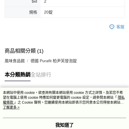
$id
2
規格
20錠
客服
商品相關分類 (1)
風味食品館
德國 Purafit 柏尹芙發泡錠
本分類熱銷
全站排行
本網站中使用 cookie，欲查詢有關本網站使用 cookie 方式之詳情，及若您不希
熱門標籤
望在電腦上使用 cookie 時應如何變更電腦的 cookie 設定，請參閱本網站「
隱私
權條款
」之 Cookie 聲明。您繼續使用本網站即表示您同意本公司得按本網站使
用條款之 Cookie 聲明使用 cookie。
了解更多 >
我知道了