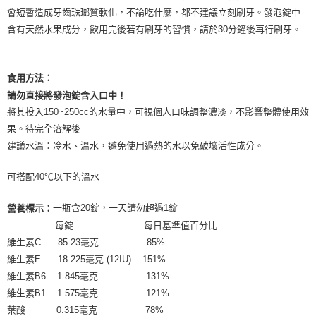
會短暫造成牙齒琺瑯質軟化，不論吃什麼，都不建議立刻刷牙。發泡錠中
含有天然水果成分，飲用完後若有刷牙的習慣，請於30分鐘後再行刷牙。
食用方法：
請勿直接將發泡錠含入口中！
將其投入150~250cc的水量中，可視個人口味調整濃淡，不影響整體使用效
果。待完全溶解後
建議水溫：冷水、溫水，避免使用過熱的水以免破壞活性成分。
可搭配40℃以下的溫水
一瓶含20錠，一天請勿超過1錠
營養標示：
每錠 每日基準值百分比
維生素C 85.23毫克 85%
維生素E 18.225毫克 (12IU) 151%
維生素B6 1.845毫克 131%
維生素B1 1.575毫克 121%
葉酸 0.315毫克 78%