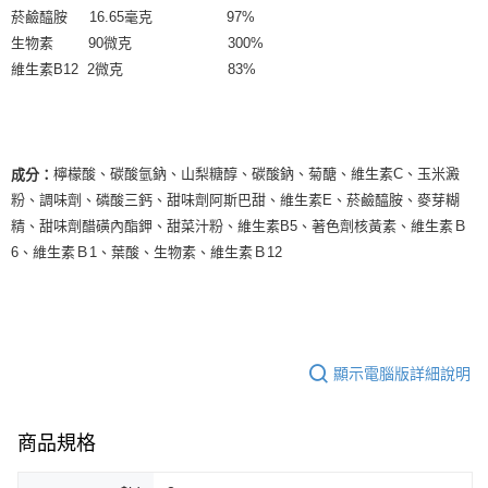
菸鹼醯胺 16.65毫克 97%
生物素 90微克 300%
維生素B12 2微克 83%
檸檬酸、碳酸氫鈉、山梨糖醇、碳酸鈉、菊醣、維生素C、玉米澱
成分：
粉、調味劑、磷酸三鈣、甜味劑阿斯巴甜、維生素E、菸鹼醯胺、麥芽糊
精、甜味劑醋磺內酯鉀、甜菜汁粉、維生素B5、著色劑核黃素、維生素Ｂ
6、維生素Ｂ1、葉酸、生物素、維生素Ｂ12
顯示電腦版詳細說明
商品規格