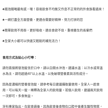
每筆NT$80，滿NT$999(含以上)免運費
♣隨泡隨喝最有感，嘿！容易飲食不均衡又作息不正常的的外食族看過來！
7-11取貨付款
每筆NT$80，滿NT$999(含以上)免運費
♣一網打盡全方面營養，更適合需要好精神、努力打拼的您
7-11純取貨 (先付款
♣簡單飲用不用吞，更好吸收，適合食欲不佳，重視養生的長輩們
每筆NT$80，滿NT$999(含以上)免運費
♣全家大小都可以快速又輕鬆的補充活力！
宅配
每筆NT$100，滿NT$999(含以上)免運費
離島宅配（澎湖、金門、馬祖、小琉球）
食用方式及貼心小叮嚀：
每筆NT$250，滿NT$3,000(含以上)免運費
請勿直接將發泡錠含於口中，請以白開水沖泡。建議水溫：以冷水或常溫
付款後門市自取
水為主，請勿超過40°以上水溫，以免破壞營養素與活性成分。
免運費
因為是濃縮的營養發泡錠，請參考每日建議攝取量使用。全家人一起食
用，可以每天一錠，稀釋為全家人的飲用量。若個人飲用，建議兩天飲用
一次即可。多食無益。
牙科專家指出，在飲食過後，因為飲食後食物在口腔中會產生酸性物質，