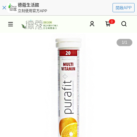
德蔻生活館
開啟APP
立刻使用官方APP
0
1
/
1