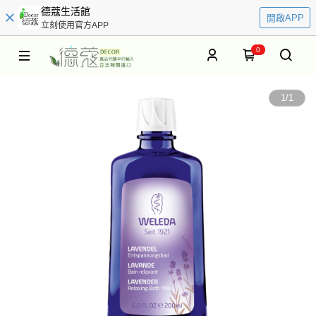
德蔻生活館
開啟APP
立刻使用官方APP
0
1
/
1