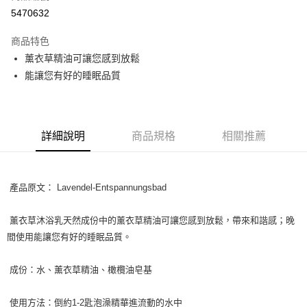
超商取貨付款
5470632
LINE Pay
商品特色
Apple Pay
薰衣草精油可讓您感到放鬆
能讓您有好的睡眠品質
街口支付
悠遊付
Google Pay
詳細說明
商品規格
相關推薦
ATM付款
產品原文： Lavendel-Entspannungsbad
運送方式
全家取貨付款
薰衣草沐浴乳天然成份中的薰衣草精油可讓您感到放鬆，帶來和諧感；晚
每筆NT$80，滿NT$999(含以上)免運費
間使用能讓您有好的睡眠品質。
全家純取貨 (先付款
成份：水、薰衣草精油、橄欖油皂基
每筆NT$80，滿NT$999(含以上)免運費
7-11取貨付款
使用方法：倒約1-2匙泡澡精華進流動的水中