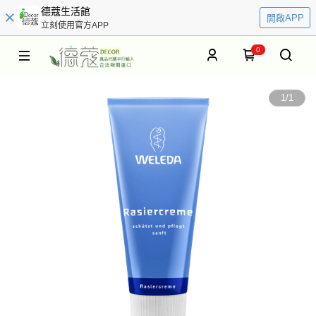
德蔻生活館
開啟APP
立刻使用官方APP
0
1
/
1