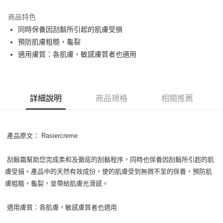
LINE Pay
商品特色
Apple Pay
同時保養因刮鬍所引起的肌膚受損
預防肌膚粗糙，龜裂
街口支付
適用膚質：各肌膚，敏感膚質者也適用
悠遊付
Google Pay
詳細說明
商品規格
相關推薦
ATM付款
運送方式
產品原文： Rasiercreme
全家取貨付款
每筆NT$80，滿NT$999(含以上)免運費
刮鬍霜幫助您完成柔和及徹底的刮鬍程序，同時也保養因刮鬍所引起的肌
膚受損。產品中的天然有效成份，使的肌膚受到無微不至的保養，預防肌
全家純取貨 (先付款
膚粗糙，龜裂，並帶給肌膚光滑感。
每筆NT$80，滿NT$999(含以上)免運費
7-11取貨付款
適用膚質：各肌膚，敏感膚質者也適用
每筆NT$80，滿NT$999(含以上)免運費