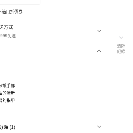
不適用折價券
送方式
999免運
清除
紀錄
次付款
付款
保護手部
油的清新
弱的指甲
類 (1)
y