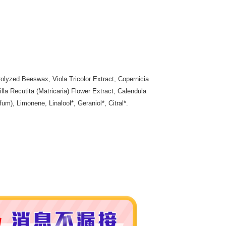
50，滿NT$3,000(含以上)免運費
市自取
olyzed Beeswax, Viola Tricolor Extract, Copernicia
a Recutita (Matricaria) Flower Extract, Calendula
m), Limonene, Linalool*, Geraniol*, Citral*.