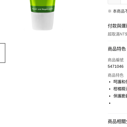
※ 本商品
付款與運
超取滿NT$
付款方式
商品特色
信用卡一
商品編號
5471046
超商取貨
商品特色
LINE Pay
呵護和
柑橘精
Apple Pay
保護脆
街口支付
悠遊付
商品相關分
Google Pa