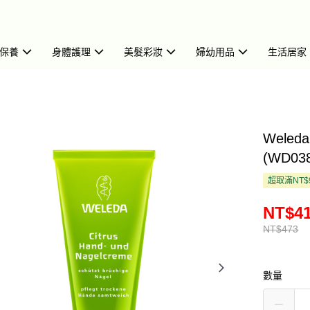
保養
身體護理
美髮彩妝
婦幼用品
生活居家
Wele
(WD03
超取滿NT$
NT$4
NT$473
數量