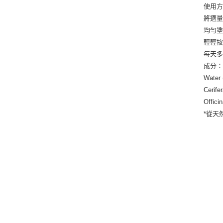
使用
將適
均勻
輕輕
每天
成分
Water 
Cerife
Offici
*從天