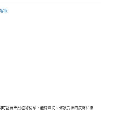
品牌
德國 Weleda 薇莉達
客服
付款
0，滿NT$999(含以上)免運費
 (先付款
0，滿NT$999(含以上)免運費
付款
0，滿NT$999(含以上)免運費
貨 (先付款
0，滿NT$999(含以上)免運費
同時富含天然植物精華，能夠滋潤、修護受損的皮膚和指
00，滿NT$999(含以上)免運費
（澎湖、金門、馬祖、小琉球）