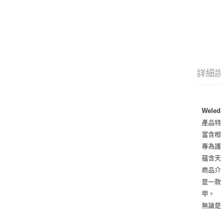
詳細
Weled
產品
富含
專為
蘊含
商品
是一
甲。
無論