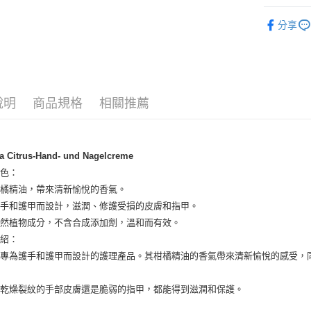
ATM付款
有機保養
分享
運送方式
全家取貨
說明
商品規格
相關推薦
每筆NT$8
全家純取貨
每筆NT$8
a Citrus-Hand- und Nagelcreme
特色：
7-11取貨
柑橘精油，帶來清新愉悅的香氣。
每筆NT$8
護手和護甲而設計，滋潤、修護受損的皮膚和指甲。
7-11純取
天然植物成分，不含合成添加劑，溫和而有效。
每筆NT$8
介紹：
款專為護手和護甲而設計的護理產品。其柑橘精油的香氣帶來清新愉悅的感受，
宅配
每筆NT$1
是乾燥裂紋的手部皮膚還是脆弱的指甲，都能得到滋潤和保護。
離島宅配