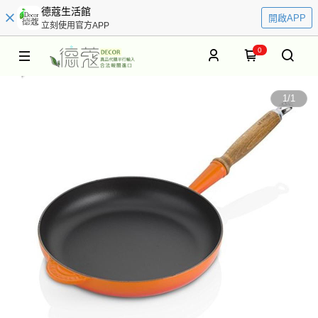
德蔻生活館
開啟APP
立刻使用官方APP
0
1
/
1